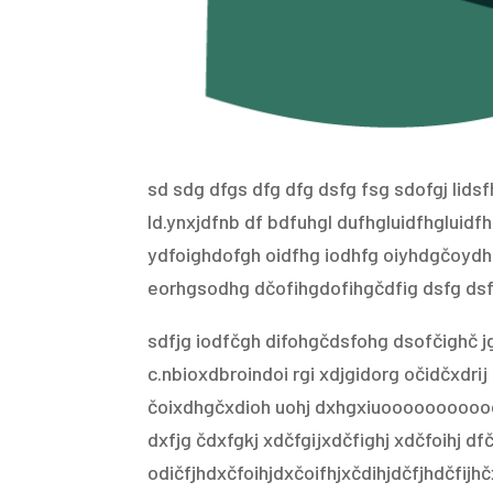
sd sdg dfgs dfg dfg dsfg fsg sdofgj lids
ld.ynxjdfnb df bdfuhgl dufhgluidfhgluid
ydfoighdofgh oidfhg iodhfg oiyhdgčoydhf
eorhgsodhg dčofihgdofihgčdfig dsfg ds
sdfjg iodfčgh difohgčdsfohg dsofčighč jg di
c.nbioxdbroindoi rgi xdjgidorg očidčxdrij ig
čoixdhgčxdioh uohj dxhgxiuooooooooooo
dxfjg čdxfgkj xdčfgijxdčfighj xdčfoihj dfčo
odičfjhdxčfoihjdxčoifhjxčdihjdčfjhdčfijhčxdi