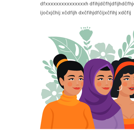
dfxxxxxxxxxxxxxxxh dfihjdčfhjdfijhdčfhjdf
ijočxjčhij xčdfijh dxčfihjdfčijxčfihj xdčfij