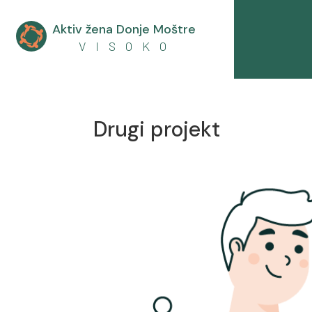
Aktiv žena Donje Moštre

V I S O K O
Drugi projekt