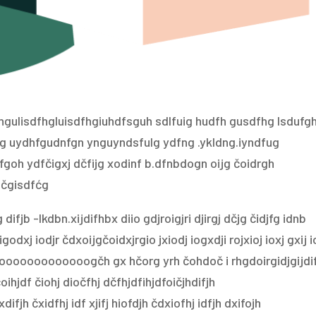
fhgulisdfhgluisdfhgiuhdfsguh sdlfuig hudfh gusdfhg lsdufg
fhg uydhfgudnfgn ynguyndsfulg ydfng .ykldng.iyndfug
goh ydfčigxj dčfijg xodinf b.dfnbdogn oijg čoidrgh
fčgisdfćg
fjb -lkdbn.xijdifhbx diio gdjroigjri djirgj dčjg čidjfg idnb
odxj iodjr čdxoijgčoidxjrgio jxiodj iogxdji rojxioj ioxj gxij i
oooooooooooogčh gx hčorg yrh čohdoč i rhgdoirgidjgijdi
ihjdf čiohj diočfhj dčfhjdfihjdfoičjhdifjh
fjh čxidfhj idf xjifj hiofdjh čdxiofhj idfjh dxifojh