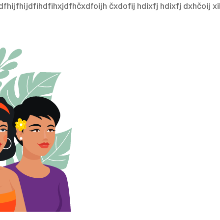
hijfhijdfihdfihxjdfhčxdfoijh čxdofij hdixfj hdixfj dxhčoij x